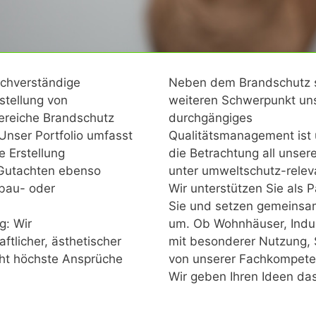
achverständige
Neben dem Brandschutz ste
rstellung von
weiteren Schwerpunkt unse
ereiche Brandschutz
durchgängiges
 Unser Portfolio umfasst
Qualitätsmanagement ist 
 Erstellung
die Betrachtung all unse
Gutachten ebenso
unter umweltschutz-relev
bau- oder
Wir unterstützen Sie als 
Sie und setzen gemeinsa
g: Wir
um. Ob Wohnhäuser, Indu
ftlicher, ästhetischer
mit besonderer Nutzung, S
cht höchste Ansprüche
von unserer Fachkompeten
Wir geben Ihren Ideen da